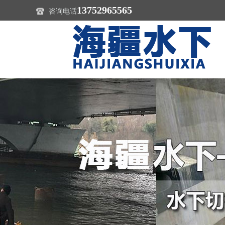
13752965565
咨询电话