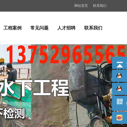
网站首页
联系我们
工程案例
常见问题
人才招聘
联系我们
返
13
微