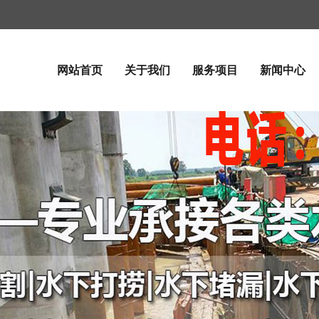
网站首页
关于我们
服务项目
新闻中心