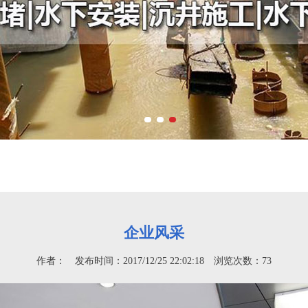
企业风采
作者： 发布时间：2017/12/25 22:02:18 浏览次数：
73